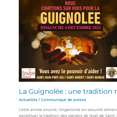
Guignolée :
une
tradition
remarquable
La Guignolée : une tradition
Actualités
/
Communiqué de presse
Cette année encore, l’organisme en sécurité alimen
perpétuer la tradition des paniers de Noël de Saint