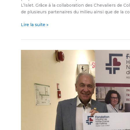
L’Islet. Grâce à la collaboration des Chevaliers d
de plusieurs partenaires du milieu ainsi que de la c
Lire la suite »
Les
Ambulances
de
L’Islet-
Sud
font
un
don
de
50
000 $
à