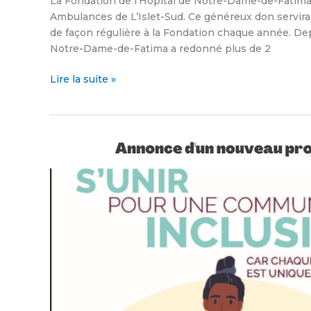
La Fondation de l’Hôpital de Notre-Dame-de-Fatima 
Ambulances de L’Islet-Sud. Ce généreux don servir
de façon régulière à la Fondation chaque année. Depu
Notre-Dame-de-Fatima a redonné plus de 2
Lire la suite »
Visons
l’équité,
la
diversité
et
l’inclusion
en
politique
municipale
en
Chaudière-