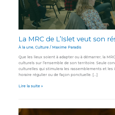
La MRC de L’Islet veut son ré
À la une
,
Culture
/
Maxime Paradis
Que les lieux soient à adapter ou à démarrer, la MRC
culturels sur l’ensemble de son territoire. Seule co
culturelles qui stimulera les rassemblements et les i
horaire régulier ou de façon ponctuelle. […]
Lire la suite »
La