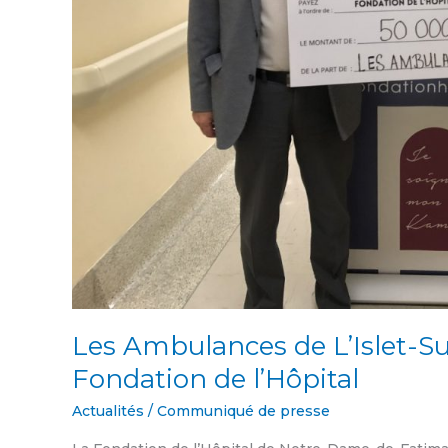
la
Fondation
de
l’Hôpital
Les Ambulances de L’Islet-Su
Fondation de l’Hôpital
Actualités
/
Communiqué de presse