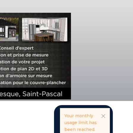
Your monthly
usage limit has
been reached.