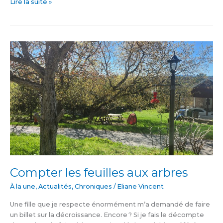
Lire la suite »
Compter
les
feuilles
aux
arbres
Compter les feuilles aux arbres
À la une
,
Actualités
,
Chroniques
/
Eliane Vincent
Une fille que je respecte énormément m’a demandé de faire
un billet sur la décroissance. Encore ? Si je fais le décompte