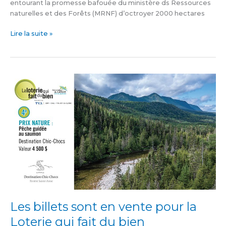
entourant la promesse bafouée du ministère ds Ressources
naturelles et des Forêts (MRNF) d’octroyer 2000 hectares
Lire la suite »
Les
billets
sont
en
vente
pour
la
Loterie
qui
fait
du
bien
Les billets sont en vente pour la
Loterie qui fait du bien