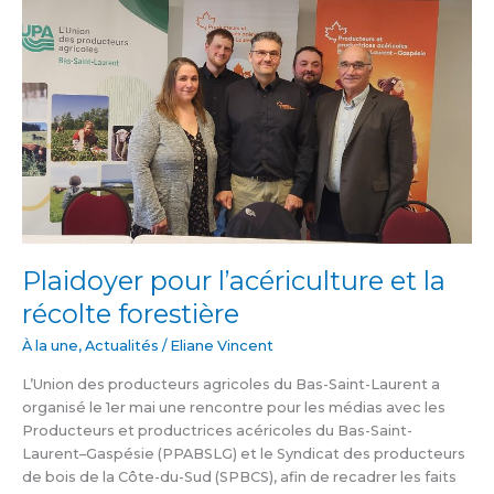
Plaidoyer
pour
l’acériculture
et
la
récolte
forestière
Plaidoyer pour l’acériculture et la
récolte forestière
À la une
,
Actualités
/
Eliane Vincent
L’Union des producteurs agricoles du Bas-Saint-Laurent a
organisé le 1er mai une rencontre pour les médias avec les
Producteurs et productrices acéricoles du Bas-Saint-
Laurent–Gaspésie (PPABSLG) et le Syndicat des producteurs
de bois de la Côte-du-Sud (SPBCS), afin de recadrer les faits