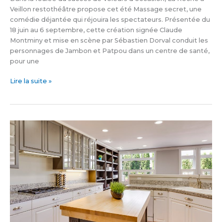
Veillon restothéâtre propose cet été Massage secret, une
comédie déjantée qui réjouira les spectateurs. Présentée du
18 juin au 6 septembre, cette création signée Claude
Montminy et mise en scène par Sébastien Dorval conduit les
personnages de Jambon et Patpou dans un centre de santé,
pour une
Lire la suite »
Les
manufacturiers
du
bois
réclament
l’équité