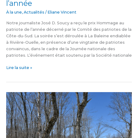
l’année
À la une
,
Actualités
/
Eliane Vincent
Notre journaliste José D. Soucy a reçu le prix Hommage au
patriote de l’année décerné par le Comité des patriotes de la
Côte-du-Sud. La soirée s’est déroulée à La Baleine endiablée
à Rivière-Ouelle, en présence d’une vingtaine de patriotes
convaincus, dans le cadre de la Journée nationale des
patriotes. L’événement était soutenu par la Société nationale
Lire la suite »
Jardiner
la
forêt
en
collaborant