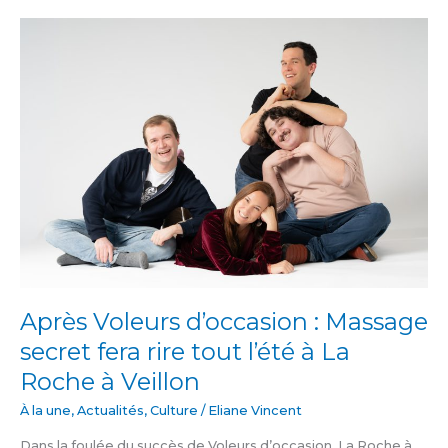
Après
Voleurs
d’occasion
:
Massage
secret
fera
rire
tout
l’été
à
La
Roche
à
Après Voleurs d’occasion : Massage
Veillon
secret fera rire tout l’été à La
Roche à Veillon
À la une
,
Actualités
,
Culture
/
Eliane Vincent
Dans la foulée du succès de Voleurs d’occasion, La Roche à