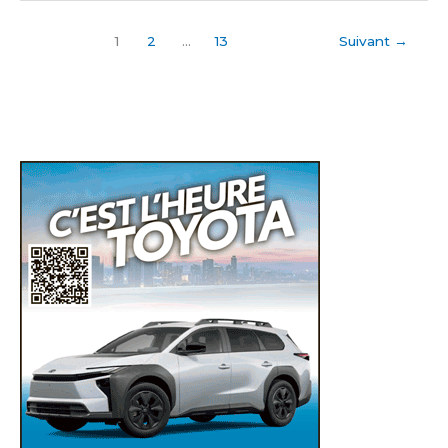
1
2
…
13
Suivant
→