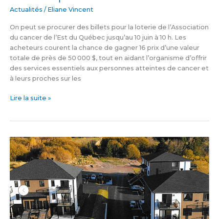
Actualités
/
Eliane Vincent
On peut se procurer des billets pour la loterie de l’Association
du cancer de l’Est du Québec jusqu’au 10 juin à 10 h. Les
acheteurs courent la chance de gagner 16 prix d’une valeur
totale de près de 50 000 $, tout en aidant l’organisme d’offrir
des services essentiels aux personnes atteintes de cancer et
à leurs proches sur les
Lire la suite »
Un
projet
résidentiel
d’envergure
à
Saint-
Pacôme