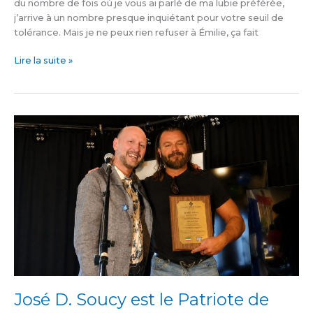
du nombre de fois où je vous ai parlé de ma lubie préférée,
j’arrive à un nombre presque inquiétant pour votre seuil de
tolérance. Mais je ne peux rien refuser à Émilie, ça fait
Lire la suite »
José
D.
Soucy
est
le
Patriote
de
l’année
José D. Soucy est le Patriote de