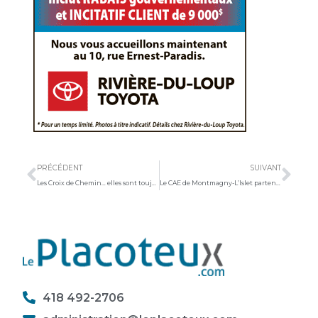
Précédent
Sui
PRÉCÉDENT
SUIVANT
Les Croix de Chemin… elles sont toujours là
Le CAE de Montmagny-L’Islet partenaire de la région à la Foire nationale de l’emploi
418 492-2706