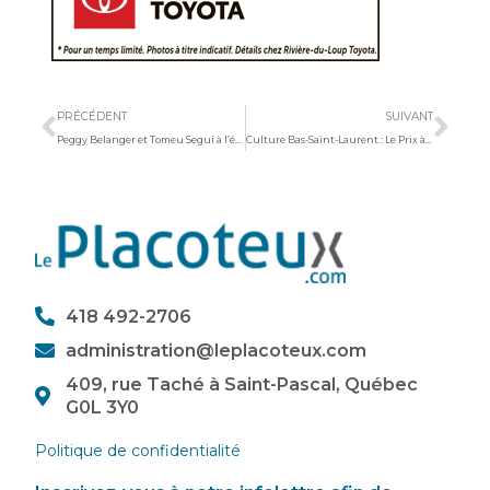
Précédent
Sui
PRÉCÉDENT
SUIVANT
Peggy Belanger et Tomeu Segui à l’église de Saint-Roch-des-Aulnaies
Culture Bas-Saint-Laurent : Le Prix à la relève artistique change de nom
418 492-2706
administration@leplacoteux.com
409, rue Taché à Saint-Pascal, Québec
G0L 3Y0
Politique de confidentialité