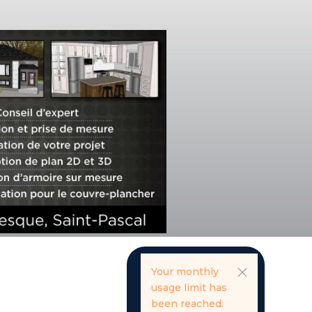
Your monthly
usage limit has
been reached.