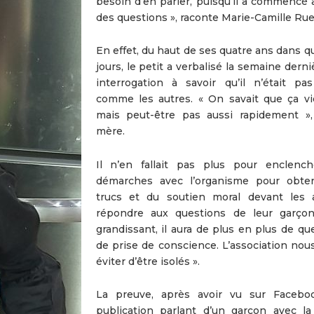
besoin d’en parler, puisqu’il a commencé 
des questions », raconte Marie-Camille Rue
En effet, du haut de ses quatre ans dans q
jours, le petit a verbalisé la semaine dern
interrogation à savoir qu’il n’était pas
comme les autres. « On savait que ça vie
mais peut-être pas aussi rapidement »,
mère.
Il n’en fallait pas plus pour enclenc
démarches avec l’organisme pour obte
trucs et du soutien moral devant les 
répondre aux questions de leur garço
grandissant, il aura de plus en plus de qu
de prise de conscience. L’association nous
éviter d’être isolés ».
La preuve, après avoir vu sur Facebo
publication parlant d’un garçon avec 