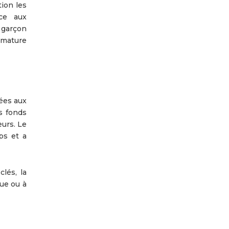
tion les
ce aux
 garçon
mature
ées aux
s fonds
urs. Le
ps et a
lés, la
que ou à
Suivan