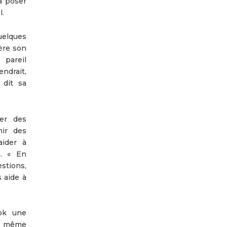
à poser
l.
uelques
ière son
 pareil
ndrait,
 dit sa
her des
nir des
aider à
n. « En
estions,
 aide à
ok une
la même