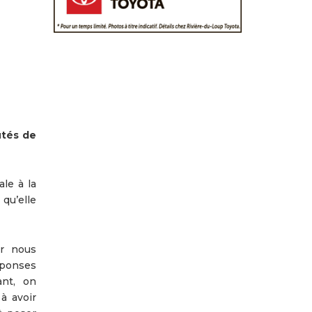
utés de
le à la
 qu’elle
ur nous
éponses
nt, on
à avoir