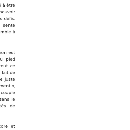
é à être
pouvoir
 défis.
e sente
emble à
ion est
au pied
tout ce
 fait de
re juste
ment »,
 couple
sans le
tés de
core et