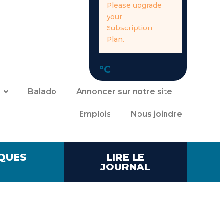
Please upgrade
your
Subscription
Plan.
°C
Balado
Annoncer sur notre site
Emplois
Nous joindre
QUES
LIRE LE
JOURNAL