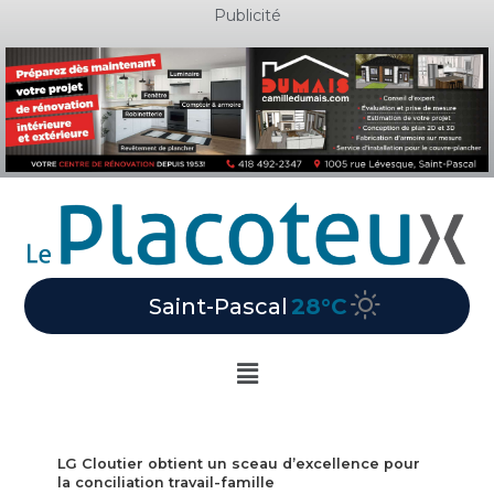
Aller
Publicité
au
contenu
Saint-Pascal
28°C
Main
Menu
LG Cloutier obtient un sceau d’excellence pour
la conciliation travail-famille