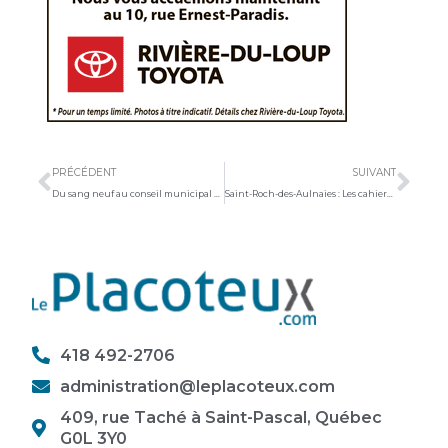
Précédent
Sui
PRÉCÉDENT
SUIVANT
Du sang neuf au conseil municipal de Saint-Denis
Saint-Roch-des-Aulnaies : Les cahiers d’exercices des élèves tous payés par un don anonyme
418 492-2706
administration@leplacoteux.com
409, rue Taché à Saint-Pascal, Québec
G0L 3Y0