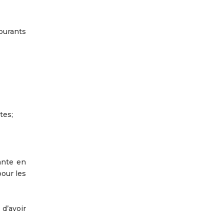
courants
tes;
lante en
pour les
 d’avoir