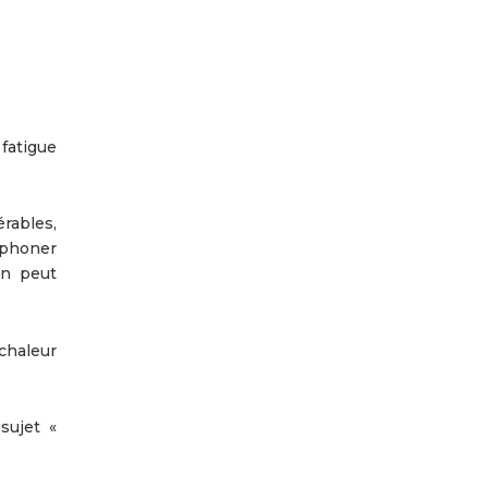
fatigue
rables,
éphoner
On peut
chaleur
sujet «