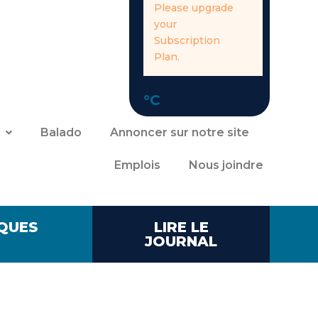
Please upgrade
your
Subscription
Plan.
°C
Balado
Annoncer sur notre site
Emplois
Nous joindre
QUES
LIRE LE
JOURNAL