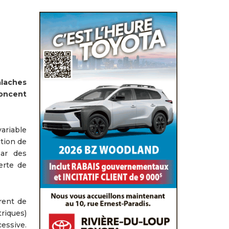
alaches
noncent
ariable
ition de
par des
erte de
rent de
triques)
essive.