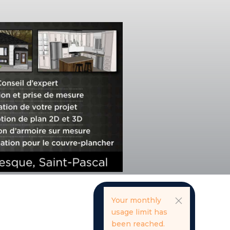
Your monthly
usage limit has
been reached.