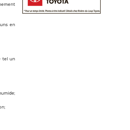
nnement
-uns en
 tel un
 humide;
on;