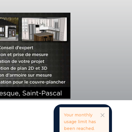
Your monthly
usage limit has
been reached.