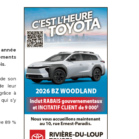
e année
sements
is.
 de son
de leur
grâce à
qui s’y
née 89 %