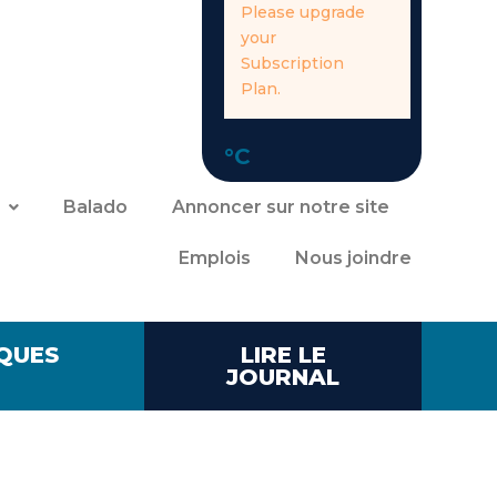
Please upgrade
your
Subscription
Plan.
°C
Balado
Annoncer sur notre site
Emplois
Nous joindre
QUES
LIRE LE
JOURNAL