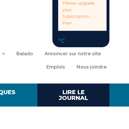
Please upgrade
your
Subscription
Plan.
°C
Balado
Annoncer sur notre site
Emplois
Nous joindre
QUES
LIRE LE
JOURNAL