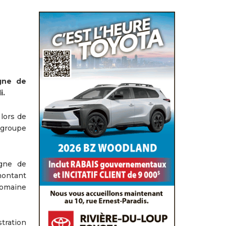
gne de
i.
 lors de
 groupe
agne de
montant
domaine
tration