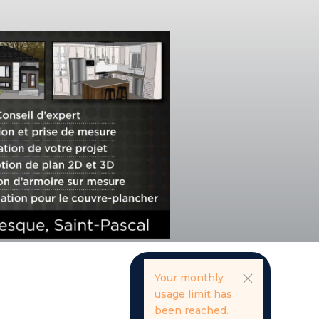
Your monthly
usage limit has
been reached.