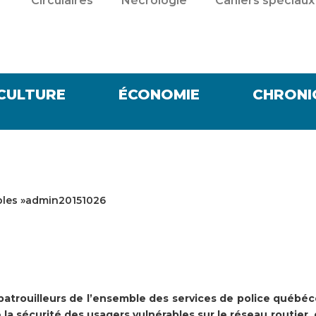
Circulaires
Nécrologie
Cahiers spéciaux
CULTURE
ÉCONOMIE
CHRONI
ables »admin20151026
 patrouilleurs de l’ensemble des services de police québéc
e la sécurité des usagers vulnérables sur le réseau routier, 