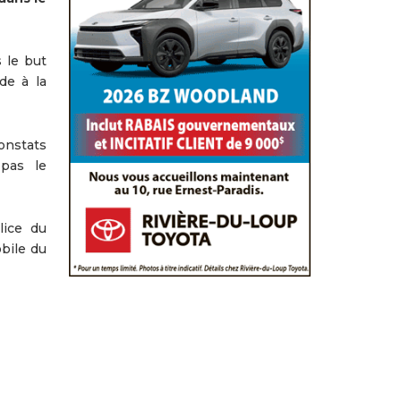
s le but
de à la
onstats
 pas le
lice du
obile du