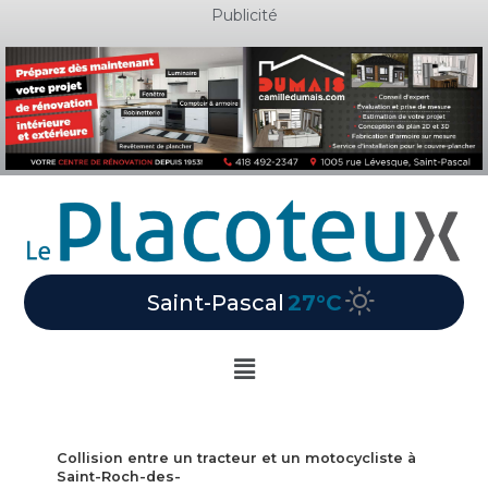
Aller
Publicité
au
contenu
Saint-Pascal
27°C
Main
Menu
Collision entre un tracteur et un motocycliste à
Saint-Roch-des-