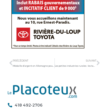
Précédent
Sui
PRÉCÉDENT
SUIVANT
Médaille d’argent en Allemagne pour Pier-Alexandre Hudon
Les petites industries rurales : les tanneries
418 492-2706