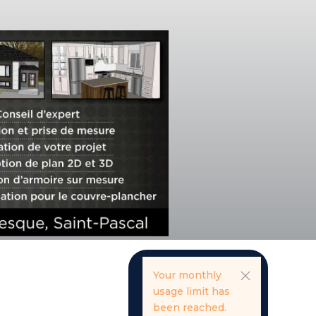
Your monthly
usage limit has
been reached.