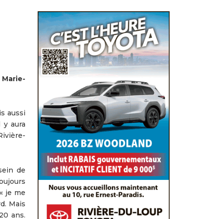
 Marie-
s aussi
 y aura
ivière-
sein de
toujours
 « je me
rd. Mais
 20 ans.