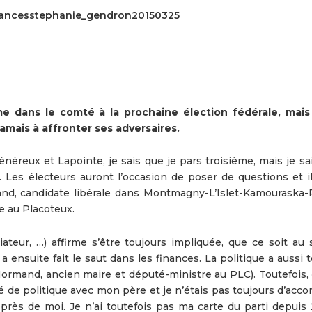
 financesstephanie_gendron20150325
me dans le comté à la prochaine élection fédérale, mais
amais à affronter ses adversaires.
éreux et Lapointe, je sais que je pars troisième, mais je sai
. Les électeurs auront l’occasion de poser de questions et il
and, candidate libérale dans Montmagny-L’Islet-Kamouraska-R
e au Placoteux.
ateur, …) affirme s’être toujours impliquée, que ce soit au 
a ensuite fait le saut dans les finances. La politique a aussi 
ert Normand, ancien maire et député-ministre au PLC). Toutefois,
 de politique avec mon père et je n’étais pas toujours d’acco
lus près de moi. Je n’ai toutefois pas ma carte du parti depuis