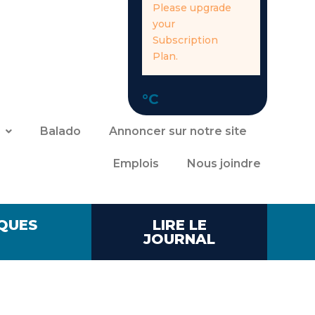
Please upgrade
your
Subscription
Plan.
°C
Balado
Annoncer sur notre site
Emplois
Nous joindre
QUES
LIRE LE
JOURNAL