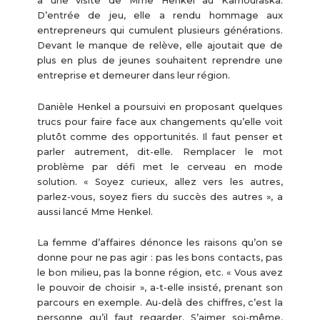
à une visite de Mme Henkel au Kamouraska.
D’entrée de jeu, elle a rendu hommage aux
entrepreneurs qui cumulent plusieurs générations.
Devant le manque de relève, elle ajoutait que de
plus en plus de jeunes souhaitent reprendre une
entreprise et demeurer dans leur région.
Danièle Henkel a poursuivi en proposant quelques
trucs pour faire face aux changements qu’elle voit
plutôt comme des opportunités. Il faut penser et
parler autrement, dit-elle. Remplacer le mot
problème par défi met le cerveau en mode
solution. « Soyez curieux, allez vers les autres,
parlez-vous, soyez fiers du succès des autres », a
aussi lancé Mme Henkel.
La femme d’affaires dénonce les raisons qu’on se
donne pour ne pas agir : pas les bons contacts, pas
le bon milieu, pas la bonne région, etc. « Vous avez
le pouvoir de choisir », a-t-elle insisté, prenant son
parcours en exemple. Au-delà des chiffres, c’est la
personne qu’il faut regarder. S’aimer soi-même,