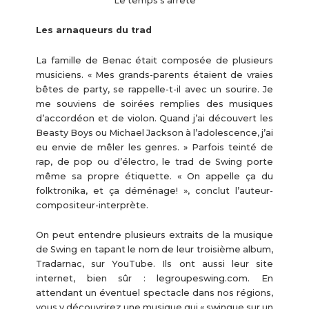
Le temps s’arrête
Les arnaqueurs du trad
La famille de Benac était composée de plusieurs
musiciens. « Mes grands-parents étaient de vraies
bêtes de party, se rappelle-t-il avec un sourire. Je
me souviens de soirées remplies des musiques
d’accordéon et de violon. Quand j’ai découvert les
Beasty Boys ou Michael Jackson à l’adolescence, j’ai
eu envie de mêler les genres. » Parfois teinté de
rap, de pop ou d’électro, le trad de Swing porte
même sa propre étiquette. « On appelle ça du
folktronika, et ça déménage! », conclut l’auteur-
compositeur-interprète.
On peut entendre plusieurs extraits de la musique
de Swing en tapant le nom de leur troisième album,
Tradarnac, sur YouTube. Ils ont aussi leur site
internet, bien sûr : legroupeswing.com. En
attendant un éventuel spectacle dans nos régions,
vous y découvrirez une musique qui « swingue sur un