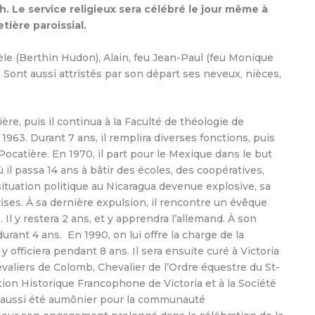
. Le service religieux sera célébré le jour même à
tière paroissial.
isèle (Berthin Hudon), Alain, feu Jean-Paul (feu Monique
 Sont aussi attristés par son départ ses neveux, nièces,
ère, puis il continua à la Faculté de théologie de
 1963. Durant 7 ans, il remplira diverses fonctions, puis
Pocatière. En 1970, il part pour le Mexique dans le but
il passa 14 ans à bâtir des écoles, des coopératives,
situation politique au Nicaragua devenue explosive, sa
rises. À sa dernière expulsion, il rencontre un évêque
 Il y restera 2 ans, et y apprendra l’allemand. À son
urant 4 ans. En 1990, on lui offre la charge de la
y officiera pendant 8 ans. Il sera ensuite curé à Victoria
hevaliers de Colomb, Chevalier de l’Ordre équestre du St-
ation Historique Francophone de Victoria et à la Société
 a aussi été aumônier pour la communauté