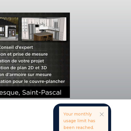
Your monthly
usage limit has
been reached.