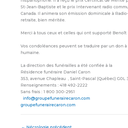
hispanophone. Il a reçu le prix Certificat de Mérit
St-Jean-Baptiste et le prix Intervenant radio comm
Canada. Il animera son émission dominicale à Radio-V
retraite, bien méritée.
Merci à tous ceux et celles qui ont supporté Benoî
Vos condoléances peuvent se traduire par un don à
humaine.
La direction des funérailles a été confiée à la
Résidence funéraire Daniel Caron
353, avenue Chapleau , Saint-Pascal (Québec) G0L 
Renseignements : 418 492-2222
Sans frais : 1 800 300-2951
info@groupefunerairecaron.com
groupefunerairecaron.com
←
Nécrologie précédent