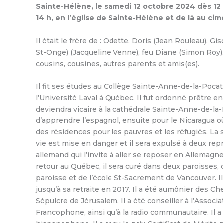
Sainte-Hélène, le samedi 12 octobre 2024 dès 12 h
14 h, en l’église de Sainte-Hélène et de là au cime
Il était le frère de : Odette, Doris (Jean Rouleau), G
St-Onge) (Jacqueline Venne), feu Diane (Simon Roy).
cousins, cousines, autres parents et amis(es).
Il fit ses études au Collège Sainte-Anne-de-la-Pocati
l’Université Laval à Québec. Il fut ordonné prêtre en
deviendra vicaire à la cathédrale Sainte-Anne-de-la-
d’apprendre l’espagnol, ensuite pour le Nicaragua où 
des résidences pour les pauvres et les réfugiés. La 
vie est mise en danger et il sera expulsé à deux rep
allemand qui l’invite à aller se reposer en Allemagne.
retour au Québec, il sera curé dans deux paroisses, d
paroisse et de l’école St-Sacrement de Vancouver. Il 
jusqu’à sa retraite en 2017. Il a été aumônier des C
Sépulcre de Jérusalem. Il a été conseiller à l’Associ
Francophone, ainsi qu’à la radio communautaire. Il