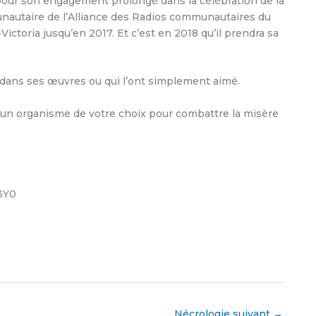
e pour son engagement prolongé dans la célébration de la
unautaire de l’Alliance des Radios communautaires du
ictoria jusqu’en 2017. Et c’est en 2018 qu’il prendra sa
t dans ses œuvres ou qui l’ont simplement aimé.
 un organisme de votre choix pour combattre la misère
3Y0
Nécrologie suivant
→