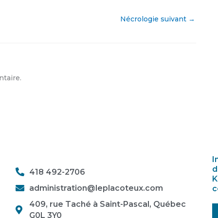
Nécrologie suivant
→
taire.
I
d
418 492-2706
K
administration@leplacoteux.com
c
409, rue Taché à Saint-Pascal, Québec
G0L 3Y0