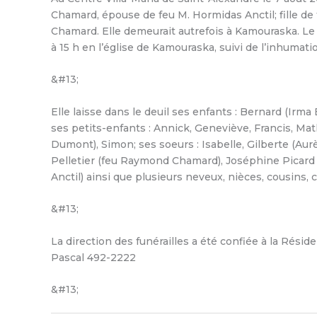
Chamard, épouse de feu M. Hormidas Anctil; fille d
Chamard. Elle demeurait autrefois à Kamouraska. Le 
à 15 h en l’église de Kamouraska, suivi de l’inhumat
&#13;
Elle laisse dans le deuil ses enfants : Bernard (Irma
ses petits-enfants : Annick, Geneviève, Francis, Mat
Dumont), Simon; ses soeurs : Isabelle, Gilberte (Aur
Pelletier (feu Raymond Chamard), Joséphine Picard (
Anctil) ainsi que plusieurs neveux, nièces, cousins, 
&#13;
La direction des funérailles a été confiée à la Rés
Pascal 492-2222
&#13;