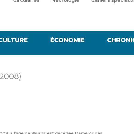
Circulaires
Nécrologie
Cahiers spéciaux
CULTURE
ÉCONOMIE
CHRONI
-2008)
 2008, à l’âge de 89 ans est décédée Dame Agnès