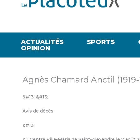
ACTUALITÉS
SPORTS
OPINION
Agnès Chamard Anctil (1919
&#13; &#13;
Avis de décès
&#13;
Au Centre Villa-Maria de Saint-Alexandre le 7 août