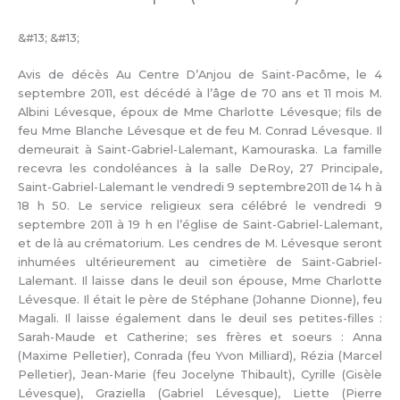
&#13; &#13;
Avis de décès Au Centre D’Anjou de Saint-Pacôme, le 4
septembre 2011, est décédé à l’âge de 70 ans et 11 mois M.
Albini Lévesque, époux de Mme Charlotte Lévesque; fils de
feu Mme Blanche Lévesque et de feu M. Conrad Lévesque. Il
demeurait à Saint-Gabriel-Lalemant, Kamouraska. La famille
recevra les condoléances à la salle DeRoy, 27 Principale,
Saint-Gabriel-Lalemant le vendredi 9 septembre2011 de 14 h à
18 h 50. Le service religieux sera célébré le vendredi 9
septembre 2011 à 19 h en l’église de Saint-Gabriel-Lalemant,
et de là au crématorium. Les cendres de M. Lévesque seront
inhumées ultérieurement au cimetière de Saint-Gabriel-
Lalemant. Il laisse dans le deuil son épouse, Mme Charlotte
Lévesque. Il était le père de Stéphane (Johanne Dionne), feu
Magali. Il laisse également dans le deuil ses petites-filles :
Sarah-Maude et Catherine; ses frères et soeurs : Anna
(Maxime Pelletier), Conrada (feu Yvon Milliard), Rézia (Marcel
Pelletier), Jean-Marie (feu Jocelyne Thibault), Cyrille (Gisèle
Lévesque), Graziella (Gabriel Lévesque), Liette (Pierre