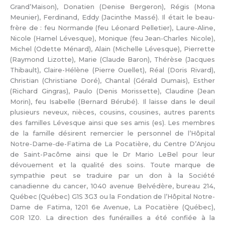
Grand’Maison), Donatien (Denise Bergeron), Régis (Mona
Meunier), Ferdinand, Eddy (Jacinthe Massé). Il était le beau-
frère de : feu Normande (feu Léonard Pelletier), Laure-Aline,
Nicole (Hamel Lévesque), Monique (feu Jean-Charles Nicole),
Michel (Odette Ménard), Alain (Michelle Lévesque), Pierrette
(Raymond Lizotte), Marie (Claude Baron), Thérèse (Jacques
Thibault), Claire-Hélène (Pierre Ouellet), Réal (Doris Rivard),
Christian (Christiane Doré), Chantal (Gérald Dumais), Esther
(Richard Gingras), Paulo (Denis Morissette), Claudine (Jean
Morin), feu Isabelle (Bernard Bérubé). Il laisse dans le deuil
plusieurs neveux, nièces, cousins, cousines, autres parents
des familles Lévesque ainsi que ses amis (es). Les membres
de la famille désirent remercier le personnel de l’Hôpital
Notre-Dame-de-Fatima de La Pocatière, du Centre D’Anjou
de Saint-Pacôme ainsi que le Dr Mario LeBel pour leur
dévouement et la qualité des soins. Toute marque de
sympathie peut se traduire par un don à la Société
canadienne du cancer, 1040 avenue Belvédère, bureau 214,
Québec (Québec) G1S 3G3 ou la Fondation de l’Hôpital Notre-
Dame de Fatima, 1201 6e Avenue, La Pocatière (Québec),
G0R 1Z0. La direction des funérailles a été confiée à la