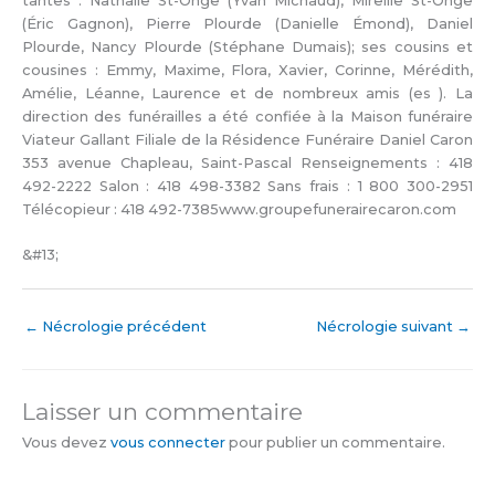
tantes : Nathalie St-Onge (Yvan Michaud), Mireille St-Onge
(Éric Gagnon), Pierre Plourde (Danielle Émond), Daniel
Plourde, Nancy Plourde (Stéphane Dumais); ses cousins et
cousines : Emmy, Maxime, Flora, Xavier, Corinne, Mérédith,
Amélie, Léanne, Laurence et de nombreux amis (es ). La
direction des funérailles a été confiée à la Maison funéraire
Viateur Gallant Filiale de la Résidence Funéraire Daniel Caron
353 avenue Chapleau, Saint-Pascal Renseignements : 418
492-2222 Salon : 418 498-3382 Sans frais : 1 800 300-2951
Télécopieur : 418 492-7385www.groupefunerairecaron.com
&#13;
←
Nécrologie précédent
Nécrologie suivant
→
Laisser un commentaire
Vous devez
vous connecter
pour publier un commentaire.