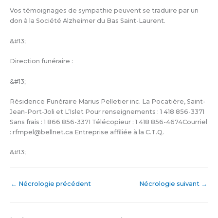
Vos témoignages de sympathie peuvent se traduire par un
don à la Société Alzheimer du Bas Saint-Laurent.
&#13;
Direction funéraire :
&#13;
Résidence Funéraire Marius Pelletier inc. La Pocatière, Saint-
Jean-Port-Joli et L’Islet Pour renseignements : 1 418 856-3371
Sans frais : 1 866 856-3371 Télécopieur : 1 418 856-4674Courriel
: rfmpel@bellnet.ca Entreprise affiliée à la C.T.Q.
&#13;
←
Nécrologie précédent
Nécrologie suivant
→