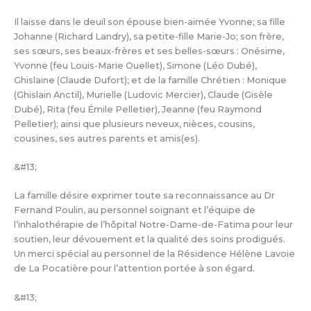
Il laisse dans le deuil son épouse bien-aimée Yvonne; sa fille
Johanne (Richard Landry), sa petite-fille Marie-Jo; son frère,
ses sœurs, ses beaux-frères et ses belles-sœurs : Onésime,
Yvonne (feu Louis-Marie Ouellet), Simone (Léo Dubé),
Ghislaine (Claude Dufort); et de la famille Chrétien : Monique
(Ghislain Anctil), Murielle (Ludovic Mercier), Claude (Gisèle
Dubé), Rita (feu Émile Pelletier), Jeanne (feu Raymond
Pelletier); ainsi que plusieurs neveux, nièces, cousins,
cousines, ses autres parents et amis(es).
&#13;
La famille désire exprimer toute sa reconnaissance au Dr
Fernand Poulin, au personnel soignant et l’équipe de
l’inhalothérapie de l’hôpital Notre-Dame-de-Fatima pour leur
soutien, leur dévouement et la qualité des soins prodigués.
Un merci spécial au personnel de la Résidence Hélène Lavoie
de La Pocatière pour l’attention portée à son égard.
&#13;