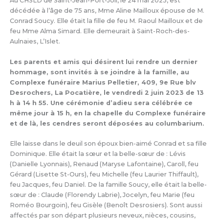
Au CHSLD de Saint-Jean-Port-Joli, le 24 mai 2023, est
décédée à l’âge de 75 ans, Mme Aline Mailloux épouse de M.
Conrad Soucy. Elle était la fille de feu M. Raoul Mailloux et de
feu Mme Alma Simard. Elle demeurait à Saint-Roch-des-
Aulnaies, L’Islet.
Les parents et amis qui désirent lui rendre un dernier
hommage, sont invités à se joindre à la famille, au
Complexe funéraire Marius Pelletier, 409, 9e Rue blv
Desrochers, La Pocatière, le vendredi 2 juin 2023 de 13
h à 14 h 55. Une cérémonie d’adieu sera célébrée ce
même jour à 15 h, en la chapelle du Complexe funéraire
et de là, les cendres seront déposées au columbarium.
Elle laisse dans le deuil son époux bien-aimé Conrad et sa fille
Dominique. Elle était la sœur et la belle-sœur de : Lévis
(Danielle Lyonnais), Renaud (Maryse Lafontaine), Caroll, feu
Gérard (Lisette St-Ours), feu Michelle (feu Laurier Thiffault),
feu Jacques, feu Daniel. De la famille Soucy, elle était la belle-
sœur de : Claude (Florendy Labrie), Jocelyn, feu Marie (feu
Roméo Bourgoin), feu Gisèle (Benoît Desrosiers). Sont aussi
affectés par son départ plusieurs neveux, nièces, cousins,