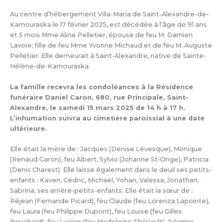
Au centre d’hébergement Villa-Maria de Saint-Alexandre-de-
Kamouraska le 17 février 2025, est décédée à l’âge de 91 ans
et 5 mois Mme Aline Pelletier, épouse de feu M. Damien
Lavoie; fille de feu Mme Yvonne Michaud et de feu M. Auguste
Pelletier. Elle demeurait à Saint-Alexandre, native de Sainte-
Hélène-de-Kamouraska.
La famille recevra les condoléances à la Résidence
funéraire Daniel Caron, 680, rue Principale, Saint-
Alexandre, le samedi 15 mars 2025 de 14 h à 17 h.
L’inhumation suivra au cimetière paroissial à une date
ultérieure.
Elle était la mère de : Jacques (Denise Lévesque), Monique
(Renaud Garon), feu Albert, Sylvio (Johanne St-Onge), Patricia
(Denis Charest). Elle laisse également dans le deuil ses petits-
enfants : Kaven, Cédric, Michaël, Yohan, Valessa, Jonathan,
Sabrina; ses arrière-petits-enfants. Elle était la sœur de :
Réjean (Fernande Picard), feu Claude (feu Lorenza Lapointe),
feu Laura (feu Philippe Dupont), feu Louise (feu Gilles
Bouchard), feu Lucien (feu Madeleine Thériault), Julienne