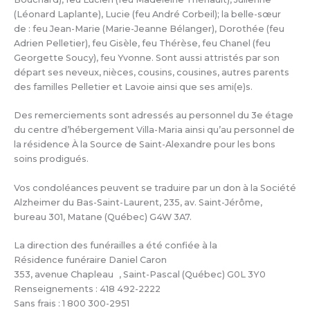
(Léonard Laplante), Lucie (feu André Corbeil); la belle-sœur
de : feu Jean-Marie (Marie-Jeanne Bélanger), Dorothée (feu
Adrien Pelletier), feu Gisèle, feu Thérèse, feu Chanel (feu
Georgette Soucy), feu Yvonne. Sont aussi attristés par son
départ ses neveux, nièces, cousins, cousines, autres parents
des familles Pelletier et Lavoie ainsi que ses ami(e)s.
Des remerciements sont adressés au personnel du 3e étage
du centre d’hébergement Villa-Maria ainsi qu’au personnel de
la résidence À la Source de Saint-Alexandre pour les bons
soins prodigués.
Vos condoléances peuvent se traduire par un don à la Société
Alzheimer du Bas-Saint-Laurent, 235, av. Saint-Jérôme,
bureau 301, Matane (Québec) G4W 3A7.
La direction des funérailles a été confiée à la
Résidence funéraire Daniel Caron
353, avenue Chapleau , Saint-Pascal (Québec) G0L 3Y0
Renseignements : 418 492-2222
Sans frais : 1 800 300-2951