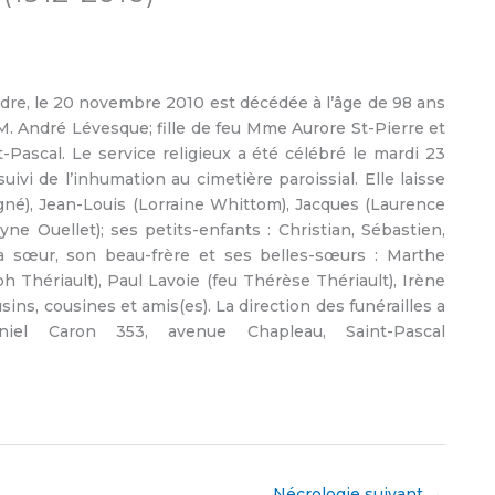
ndre, le 20 novembre 2010 est décédée à l’âge de 98 ans
. André Lévesque; fille de feu Mme Aurore St-Pierre et
-Pascal. Le service religieux a été célébré le mardi 23
ivi de l’inhumation au cimetière paroissial. Elle laisse
gné), Jean-Louis (Lorraine Whittom), Jacques (Laurence
ne Ouellet); ses petits-enfants : Christian, Sébastien,
a sœur, son beau-frère et ses belles-sœurs : Marthe
h Thériault), Paul Lavoie (feu Thérèse Thériault), Irène
ins, cousines et amis(es). La direction des funérailles a
iel Caron 353, avenue Chapleau, Saint-Pascal
Nécrologie suivant
→