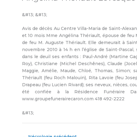
&#13; &#13;
Avis de décès Au Centre Villa-Maria de Saint-Alexa
et 10 mois Mme Angélina Thériault, épouse de feu M
de feu M. Auguste Thériault. Elle demeurait à Saint
novembre 2010 à 14 h en l’église de Saint-Pascal, su
dans le deuil ses enfants : Paul-André (Martine Ga
Roy), Christiane (Michel Deschênes), Claude (Jocely
Maggie, Amélie, Maude, Chloé, Thomas, Simon; s
Thériault (feu Roch Malouin), Rita Lavoie (feu Josep
Drapeau (feu Lucien Rivard); ses neveux, nièces, cous
été confiée à la Résidence Funéraire Dan
www.groupefunerairecaron.com 418 492-2222
&#13;
←
Nécrologie précédent