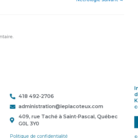
taire.
I
d
418 492-2706
K
administration@leplacoteux.com
c
409, rue Taché à Saint-Pascal, Québec
G0L 3Y0
Politique de confidentialité
© 