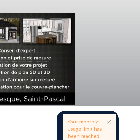
Your monthly
usage limit has
been reached.