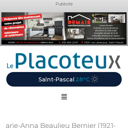
Aller
Publicité
au
contenu
Saint-Pascal
28°C
Main
Menu
arie-Anna Beaulieu Bernier (1921-