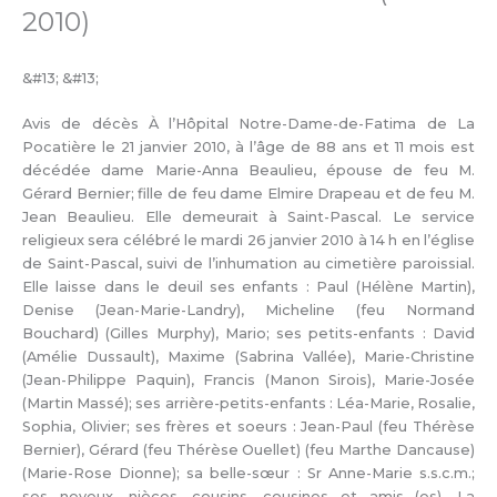
2010)
&#13; &#13;
Avis de décès À l’Hôpital Notre-Dame-de-Fatima de La
Pocatière le 21 janvier 2010, à l’âge de 88 ans et 11 mois est
décédée dame Marie-Anna Beaulieu, épouse de feu M.
Gérard Bernier; fille de feu dame Elmire Drapeau et de feu M.
Jean Beaulieu. Elle demeurait à Saint-Pascal. Le service
religieux sera célébré le mardi 26 janvier 2010 à 14 h en l’église
de Saint-Pascal, suivi de l’inhumation au cimetière paroissial.
Elle laisse dans le deuil ses enfants : Paul (Hélène Martin),
Denise (Jean-Marie-Landry), Micheline (feu Normand
Bouchard) (Gilles Murphy), Mario; ses petits-enfants : David
(Amélie Dussault), Maxime (Sabrina Vallée), Marie-Christine
(Jean-Philippe Paquin), Francis (Manon Sirois), Marie-Josée
(Martin Massé); ses arrière-petits-enfants : Léa-Marie, Rosalie,
Sophia, Olivier; ses frères et soeurs : Jean-Paul (feu Thérèse
Bernier), Gérard (feu Thérèse Ouellet) (feu Marthe Dancause)
(Marie-Rose Dionne); sa belle-sœur : Sr Anne-Marie s.s.c.m.;
ses neveux, nièces, cousins, cousines et amis (es). La