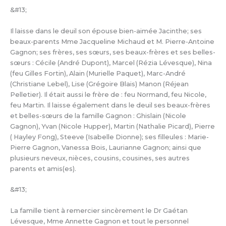
&#13;
Il laisse dans le deuil son épouse bien-aimée Jacinthe; ses
beaux-parents Mme Jacqueline Michaud et M. Pierre-Antoine
Gagnon; ses frères, ses sœurs, ses beaux-frères et ses belles-
sœurs : Cécile (André Dupont), Marcel (Rézia Lévesque), Nina
(feu Gilles Fortin), Alain (Murielle Paquet), Marc-André
(Christiane Lebel), Lise (Grégoire Blais) Manon (Réjean
Pelletier). Il était aussi le frère de : feu Normand, feu Nicole,
feu Martin. Il laisse également dans le deuil ses beaux-frères
et belles-sœurs de la famille Gagnon : Ghislain (Nicole
Gagnon), Yvan (Nicole Hupper), Martin (Nathalie Picard), Pierre
( Hayley Fong), Steeve (Isabelle Dionne); ses filleules : Marie-
Pierre Gagnon, Vanessa Bois, Laurianne Gagnon; ainsi que
plusieurs neveux, nièces, cousins, cousines, ses autres
parents et amis(es).
&#13;
La famille tient à remercier sincèrement le Dr Gaétan
Lévesque, Mme Annette Gagnon et tout le personnel