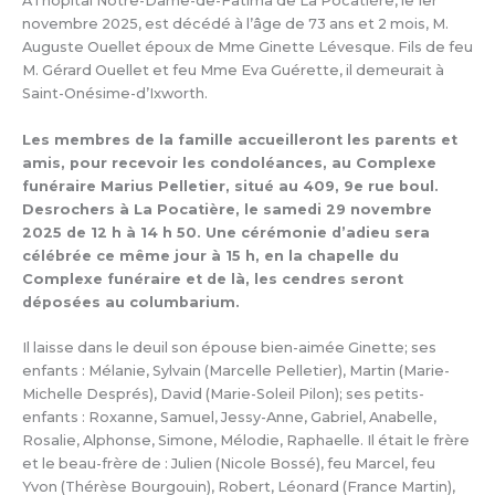
À l’hôpital Notre-Dame-de-Fatima de La Pocatière, le 1er
novembre 2025, est décédé à l’âge de 73 ans et 2 mois, M.
Auguste Ouellet époux de Mme Ginette Lévesque. Fils de feu
M. Gérard Ouellet et feu Mme Eva Guérette, il demeurait à
Saint-Onésime-d’Ixworth.
Les membres de la famille accueilleront les parents et
amis, pour recevoir les condoléances, au Complexe
funéraire Marius Pelletier, situé au 409, 9e rue boul.
Desrochers à La Pocatière, le samedi 29 novembre
2025 de 12 h à 14 h 50. Une cérémonie d’adieu sera
célébrée ce même jour à 15 h, en la chapelle du
Complexe funéraire et de là, les cendres seront
déposées au columbarium.
Il laisse dans le deuil son épouse bien-aimée Ginette; ses
enfants : Mélanie, Sylvain (Marcelle Pelletier), Martin (Marie-
Michelle Després), David (Marie-Soleil Pilon); ses petits-
enfants : Roxanne, Samuel, Jessy-Anne, Gabriel, Anabelle,
Rosalie, Alphonse, Simone, Mélodie, Raphaelle. Il était le frère
et le beau-frère de : Julien (Nicole Bossé), feu Marcel, feu
Yvon (Thérèse Bourgouin), Robert, Léonard (France Martin),