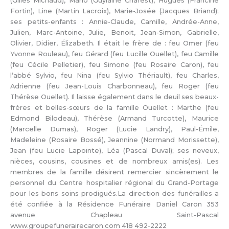
(Gilles Michaud), Mario (Guylaine Charest), Hugues (Francine
Fortin), Line (Martin Lacroix), Marie-Josée (Jacques Briand);
ses petits-enfants : Annie-Claude, Camille, Andrée-Anne,
Julien, Marc-Antoine, Julie, Benoit, Jean-Simon, Gabrielle,
Olivier, Didier, Élizabeth. Il était le frère de : feu Omer (feu
Yvonne Rouleau), feu Gérard (feu Lucille Ouellet), feu Camille
(feu Cécile Pelletier), feu Simone (feu Rosaire Caron), feu
l’abbé Sylvio, feu Nina (feu Sylvio Thériault), feu Charles,
Adrienne (feu Jean-Louis Charbonneau), feu Roger (feu
Thérèse Ouellet). Il laisse également dans le deuil ses beaux-
frères et belles-sœurs de la famille Ouellet : Marthe (feu
Edmond Bilodeau), Thérèse (Armand Turcotte), Maurice
(Marcelle Dumas), Roger (Lucie Landry), Paul-Émile,
Madeleine (Rosaire Bossé), Jeannine (Normand Morissette),
Jean (feu Lucie Lapointe), Léa (Pascal Duval); ses neveux,
nièces, cousins, cousines et de nombreux amis(es). Les
membres de la famille désirent remercier sincèrement le
personnel du Centre hospitalier régional du Grand-Portage
pour les bons soins prodigués.La direction des funérailles a
été confiée à la Résidence Funéraire Daniel Caron 353
avenue Chapleau Saint-Pascal
www.groupefunerairecaron.com 418 492-2222