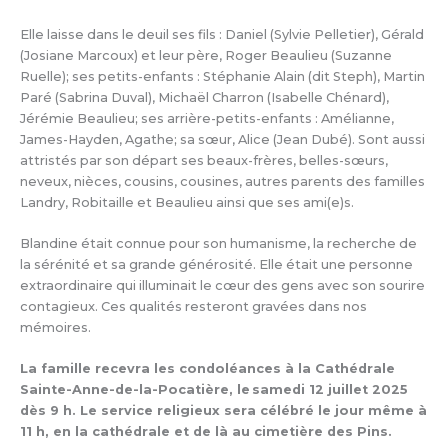
Elle laisse dans le deuil ses fils : Daniel (Sylvie Pelletier), Gérald
(Josiane Marcoux) et leur père, Roger Beaulieu (Suzanne
Ruelle); ses petits-enfants : Stéphanie Alain (dit Steph), Martin
Paré (Sabrina Duval), Michaël Charron (Isabelle Chénard),
Jérémie Beaulieu; ses arrière-petits-enfants : Amélianne,
James-Hayden, Agathe; sa sœur, Alice (Jean Dubé). Sont aussi
attristés par son départ ses beaux-frères, belles-sœurs,
neveux, nièces, cousins, cousines, autres parents des familles
Landry, Robitaille et Beaulieu ainsi que ses ami(e)s.
Blandine était connue pour son humanisme, la recherche de
la sérénité et sa grande générosité. Elle était une personne
extraordinaire qui illuminait le cœur des gens avec son sourire
contagieux. Ces qualités resteront gravées dans nos
mémoires.
La famille recevra les condoléances à la Cathédrale
Sainte-Anne-de-la-Pocatière, le samedi 12 juillet 2025
dès 9 h. Le service religieux sera célébré le jour même à
11 h, en la cathédrale et de là au cimetière des Pins.