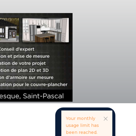
Your monthly
usage limit has
been reached.