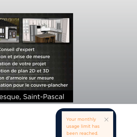
Your monthly
usage limit has
been reached.