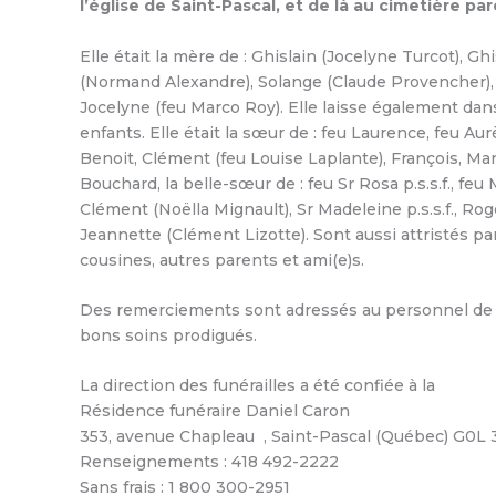
l’église de Saint-Pascal, et de là au cimetière paro
Elle était la mère de : Ghislain (Jocelyne Turcot), G
(Normand Alexandre), Solange (Claude Provencher), 
Jocelyne (feu Marco Roy). Elle laisse également dans 
enfants. Elle était la sœur de : feu Laurence, feu Au
Benoit, Clément (feu Louise Laplante), François, Mar
Bouchard, la belle-sœur de : feu Sr Rosa p.s.s.f., feu M
Clément (Noëlla Mignault), Sr Madeleine p.s.s.f., Ro
Jeannette (Clément Lizotte). Sont aussi attristés pa
cousines, autres parents et ami(e)s.
Des remerciements sont adressés au personnel de la
bons soins prodigués.
La direction des funérailles a été confiée à la
Résidence funéraire Daniel Caron
353, avenue Chapleau , Saint-Pascal (Québec) G0L 
Renseignements : 418 492-2222
Sans frais : 1 800 300-2951