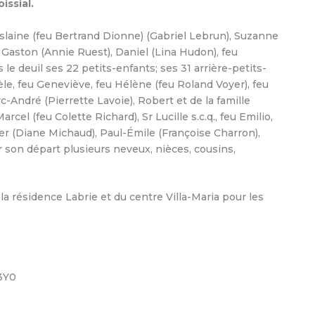
issial.
hislaine (feu Bertrand Dionne) (Gabriel Lebrun), Suzanne
Gaston (Annie Ruest), Daniel (Lina Hudon), feu
le deuil ses 22 petits-enfants; ses 31 arrière-petits-
rèle, feu Geneviève, feu Hélène (feu Roland Voyer), feu
c-André (Pierrette Lavoie), Robert et de la famille
arcel (feu Colette Richard), Sr Lucille s.c.q., feu Emilio,
ger (Diane Michaud), Paul-Émile (Françoise Charron),
r son départ plusieurs neveux, nièces, cousins,
 résidence Labrie et du centre Villa-Maria pour les
3Y0