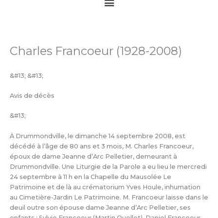
Main
Menu
Charles Francoeur (1928-2008)
&#13; &#13;
Avis de décès
&#13;
À Drummondville, le dimanche 14 septembre 2008, est
décédé à l’âge de 80 ans et 3 mois, M. Charles Francoeur,
époux de dame Jeanne d’Arc Pelletier, demeurant à
Drummondville. Une Liturgie de la Parole a eu lieu le mercredi
24 septembre à 11 h en la Chapelle du Mausolée Le
Patrimoine et de là au crématorium Yves Houle, inhumation
au Cimetière-Jardin Le Patrimoine. M. Francoeur laisse dans le
deuil outre son épouse dame Jeanne d’Arc Pelletier, ses
enfants : Sylvie Francoeur (Martin Ouellet), Daniel Francoeur