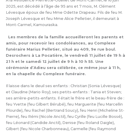
À la Résidence Pierrette-Ouellet de Mont-Carmel, le 16 juin
2025, est décédé à l’âge de 95 ans et 7 mois, M. Clément
Lévesque époux de feu Mme Odette Drapeau. Fils de feu M.
Joseph Lévesque et feu Mme Alice Pelletier, il demeurait à
Mont-Carmel, Kamouraska.
Les membres de la famille accueilleront les parents et
amis, pour recevoir les condoléances, au Complexe
funéraire Marius Pelletier, situé au 409, 9e rue boul.
Desrochers à La Pocatière, le vendredi 11 juillet de 19 h à
21 h et le samedi 12 juillet de 9 h à 10 h 55. Une
cérémonie d’Adieu sera célébrée, ce même jour à 11 h,
en la chapelle du Complexe funéraire.
Il laisse dans le deuil ses enfants : Christian (Sonia Lévesque)
et Claudine (Mario Roy); ses petits-enfants : Tania et Steven;
ses arrière-petits-enfants. Il était le frère et le beau-frère de :
feu Yvette (feu Gilbert Bérubé), feu Marguerite (feu Marcellin
Plourde), feu Rachel (Bertrand Soucy), feu Henri (Micheline St-
Pierre), feu Rémi (Nicole Anctil), feu Cyrille (feu Lucille Bossé),
feu Léonard (Candide Anctil), Denise (feu Roland Daigle),
Gilbert (feu Nicole Charbonneau), Carmelle (feu Raymond