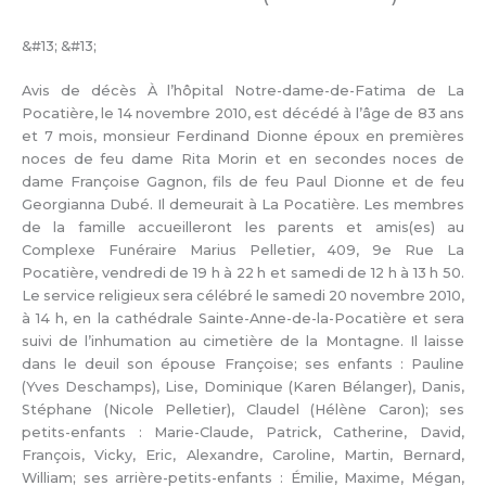
&#13; &#13;
Avis de décès À l’hôpital Notre-dame-de-Fatima de La
Pocatière, le 14 novembre 2010, est décédé à l’âge de 83 ans
et 7 mois, monsieur Ferdinand Dionne époux en premières
noces de feu dame Rita Morin et en secondes noces de
dame Françoise Gagnon, fils de feu Paul Dionne et de feu
Georgianna Dubé. Il demeurait à La Pocatière. Les membres
de la famille accueilleront les parents et amis(es) au
Complexe Funéraire Marius Pelletier, 409, 9e Rue La
Pocatière, vendredi de 19 h à 22 h et samedi de 12 h à 13 h 50.
Le service religieux sera célébré le samedi 20 novembre 2010,
à 14 h, en la cathédrale Sainte-Anne-de-la-Pocatière et sera
suivi de l’inhumation au cimetière de la Montagne. Il laisse
dans le deuil son épouse Françoise; ses enfants : Pauline
(Yves Deschamps), Lise, Dominique (Karen Bélanger), Danis,
Stéphane (Nicole Pelletier), Claudel (Hélène Caron); ses
petits-enfants : Marie-Claude, Patrick, Catherine, David,
François, Vicky, Eric, Alexandre, Caroline, Martin, Bernard,
William; ses arrière-petits-enfants : Émilie, Maxime, Mégan,