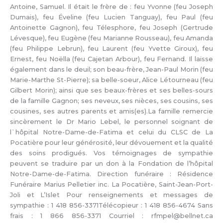
Antoine, Samuel. Il était le frère de : feu Yvonne (feu Joseph
Dumais), feu Éveline (feu Lucien Tanguay), feu Paul (feu
Antoinette Gagnon), feu Télesphore, feu Joseph (Gertrude
Lévesque), feu Eugène (feu Marianne Rousseau), feu Amanda
(feu Philippe Lebrun), feu Laurent (feu Yvette Giroux), feu
Ernest, feu Noëlla (feu Cajetan Arbour), feu Fernand. Il laisse
également dans le deuil; son beau-frère, Jean-Paul Morin (feu
Marie-Marthe St-Pierre); sa belle-soeur, Alice Létourneau (feu
Gilbert Morin); ainsi que ses beaux-frères et ses belles-sours
de la famille Gagnon; ses neveux, ses nièces, ses cousins, ses
cousines, ses autres parents et amis(es).La famille remercie
sincèrement le Dr Mario Lebel, le personnel soignant de
l`hôpital Notre-Dame-de-Fatima et celui du CLSC de La
Pocatière pour leur générosité, leur dévouement et la qualité
des soins prodigués. Vos témoignages de sympathie
peuvent se traduire par un don à la Fondation de l’hôpital
Notre-Dame-de-Fatima. Direction funéraire : Résidence
Funéraire Marius Pelletier inc. La Pocatière, Saint-Jean-Port-
Joli et L’Islet Pour renseignements et messages de
sympathie : 1 418 856-3371Télécopieur : 1 418 856-4674 Sans
frais : 1 866 856-3371 Courriel : rfmpel@bellnet.ca