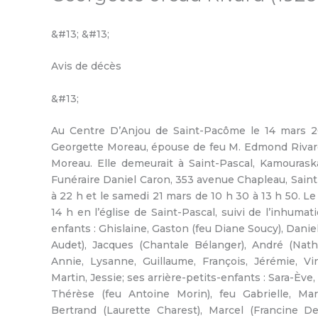
&#13; &#13;
Avis de décès
&#13;
Au Centre D’Anjou de Saint-Pacôme le 14 mars 2
Georgette Moreau, épouse de feu M. Edmond Rivard;
Moreau. Elle demeurait à Saint-Pascal, Kamourask
Funéraire Daniel Caron, 353 avenue Chapleau, Saint-
à 22 h et le samedi 21 mars de 10 h 30 à 13 h 50. Le
14 h en l’église de Saint-Pascal, suivi de l’inhumati
enfants : Ghislaine, Gaston (feu Diane Soucy), Danie
Audet), Jacques (Chantale Bélanger), André (Natha
Annie, Lysanne, Guillaume, François, Jérémie, Vi
Martin, Jessie; ses arrière-petits-enfants : Sara-Ève, 
Thérèse (feu Antoine Morin), feu Gabrielle, Mar
Bertrand (Laurette Charest), Marcel (Francine D