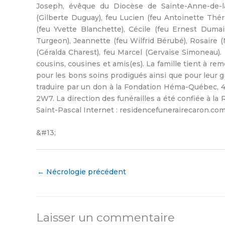
Joseph, évêque du Diocèse de Sainte-Anne-de-la-
(Gilberte Duguay), feu Lucien (feu Antoinette Thér
(feu Yvette Blanchette), Cécile (feu Ernest Dumai
Turgeon), Jeannette (feu Wilfrid Bérubé), Rosaire (
(Géralda Charest), feu Marcel (Gervaise Simoneau). 
cousins, cousines et amis(es). La famille tient à r
pour les bons soins prodigués ainsi que pour leur
traduire par un don à la Fondation Héma-Québec, 
2W7. La direction des funérailles a été confiée à l
Saint-Pascal Internet : residencefunerairecaron.c
&#13;
←
Nécrologie précédent
Laisser un commentaire