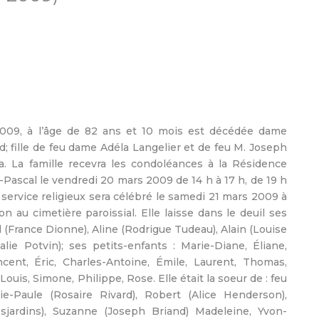
009, à l’âge de 82 ans et 10 mois est décédée dame
 fille de feu dame Adéla Langelier et de feu M. Joseph
a. La famille recevra les condoléances à la Résidence
Pascal le vendredi 20 mars 2009 de 14 h à 17 h, de 19 h
 service religieux sera célébré le samedi 21 mars 2009 à
on au cimetière paroissial. Elle laisse dans le deuil ses
l (France Dionne), Aline (Rodrigue Tudeau), Alain (Louise
lie Potvin); ses petits-enfants : Marie-Diane, Éliane,
ncent, Éric, Charles-Antoine, Émile, Laurent, Thomas,
Louis, Simone, Philippe, Rose. Elle était la soeur de : feu
ie-Paule (Rosaire Rivard), Robert (Alice Henderson),
esjardins), Suzanne (Joseph Briand) Madeleine, Yvon-