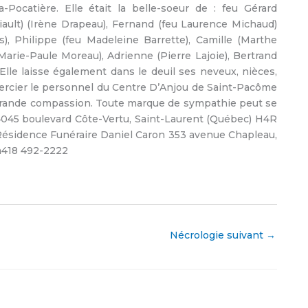
Pocatière. Elle était la belle-soeur de : feu Gérard
iault) (Irène Drapeau), Fernand (feu Laurence Michaud)
s), Philippe (feu Madeleine Barrette), Camille (Marthe
Marie-Paule Moreau), Adrienne (Pierre Lajoie), Bertrand
Elle laisse également dans le deuil ses neveux, nièces,
emercier le personnel du Centre D’Anjou de Saint-Pacôme
 grande compassion. Toute marque de sympathie peut se
4045 boulevard Côte-Vertu, Saint-Laurent (Québec) H4R
a Résidence Funéraire Daniel Caron 353 avenue Chapleau,
om418 492-2222
Nécrologie suivant
→