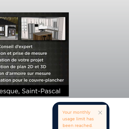
Your monthly
usage limit has
been reached.