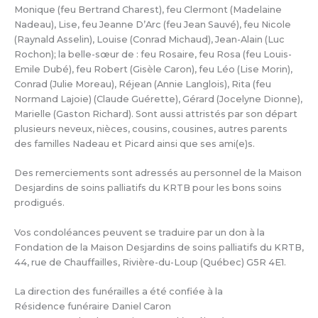
Monique (feu Bertrand Charest), feu Clermont (Madelaine
Nadeau), Lise, feu Jeanne D’Arc (feu Jean Sauvé), feu Nicole
(Raynald Asselin), Louise (Conrad Michaud), Jean-Alain (Luc
Rochon); la belle-sœur de : feu Rosaire, feu Rosa (feu Louis-
Emile Dubé), feu Robert (Gisèle Caron), feu Léo (Lise Morin),
Conrad (Julie Moreau), Réjean (Annie Langlois), Rita (feu
Normand Lajoie) (Claude Guérette), Gérard (Jocelyne Dionne),
Marielle (Gaston Richard). Sont aussi attristés par son départ
plusieurs neveux, nièces, cousins, cousines, autres parents
des familles Nadeau et Picard ainsi que ses ami(e)s.
Des remerciements sont adressés au personnel de la Maison
Desjardins de soins palliatifs du KRTB pour les bons soins
prodigués.
Vos condoléances peuvent se traduire par un don à la
Fondation de la Maison Desjardins de soins palliatifs du KRTB,
44, rue de Chauffailles, Rivière-du-Loup (Québec) G5R 4E1.
La direction des funérailles a été confiée à la
Résidence funéraire Daniel Caron