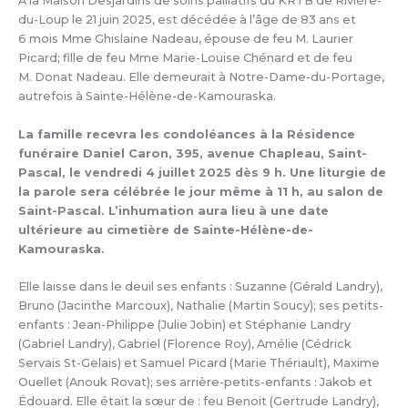
À la Maison Desjardins de soins palliatifs du KRTB de Rivière-
du-Loup le 21 juin 2025, est décédée à l’âge de 83 ans et
6 mois Mme Ghislaine Nadeau, épouse de feu M. Laurier
Picard; fille de feu Mme Marie-Louise Chénard et de feu
M. Donat Nadeau. Elle demeurait à Notre-Dame-du-Portage,
autrefois à Sainte-Hélène-de-Kamouraska.
La famille recevra les condoléances à la Résidence
funéraire Daniel Caron, 395, avenue Chapleau, Saint-
Pascal, le vendredi 4 juillet 2025 dès 9 h. Une liturgie de
la parole sera célébrée le jour même à 11 h, au salon de
Saint-Pascal. L’inhumation aura lieu à une date
ultérieure au cimetière de Sainte-Hélène-de-
Kamouraska.
Elle laisse dans le deuil ses enfants : Suzanne (Gérald Landry),
Bruno (Jacinthe Marcoux), Nathalie (Martin Soucy); ses petits-
enfants : Jean-Philippe (Julie Jobin) et Stéphanie Landry
(Gabriel Landry), Gabriel (Florence Roy), Amélie (Cédrick
Servais St-Gelais) et Samuel Picard (Marie Thériault), Maxime
Ouellet (Anouk Rovat); ses arrière-petits-enfants : Jakob et
Édouard. Elle était la sœur de : feu Benoit (Gertrude Landry),