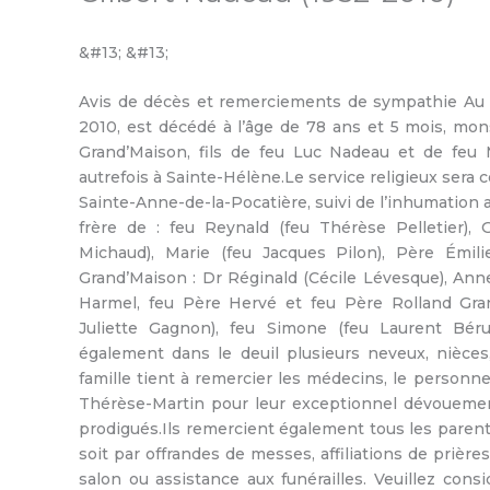
&#13; &#13;
Avis de décès et remerciements de sympathie Au C
2010, est décédé à l’âge de 78 ans et 5 mois, mo
Grand’Maison, fils de feu Luc Nadeau et de feu 
autrefois à Sainte-Hélène.Le service religieux sera c
Sainte-Anne-de-la-Pocatière, suivi de l’inhumation au
frère de : feu Reynald (feu Thérèse Pelletier), 
Michaud), Marie (feu Jacques Pilon), Père Émilie
Grand’Maison : Dr Réginald (Cécile Lévesque), An
Harmel, feu Père Hervé et feu Père Rolland Grand
Juliette Gagnon), feu Simone (feu Laurent Béru
également dans le deuil plusieurs neveux, nièces,
famille tient à remercier les médecins, le personn
Thérèse-Martin pour leur exceptionnel dévouement
prodigués.Ils remercient également tous les paren
soit par offrandes de messes, affiliations de prières
salon ou assistance aux funérailles. Veuillez co