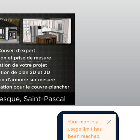
Your monthly
usage limit has
been reached.