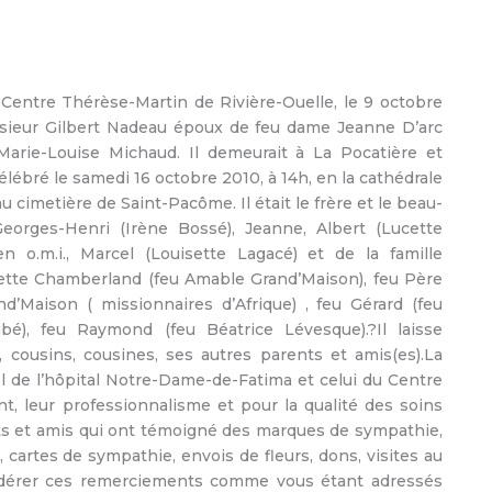
entre Thérèse-Martin de Rivière-Ouelle, le 9 octobre
nsieur Gilbert Nadeau époux de feu dame Jeanne D’arc
Marie-Louise Michaud. Il demeurait à La Pocatière et
élébré le samedi 16 octobre 2010, à 14h, en la cathédrale
 cimetière de Saint-Pacôme. Il était le frère et le beau-
Georges-Henri (Irène Bossé), Jeanne, Albert (Lucette
n o.m.i., Marcel (Louisette Lagacé) et de la famille
nette Chamberland (feu Amable Grand’Maison), feu Père
’Maison ( missionnaires d’Afrique) , feu Gérard (feu
bé), feu Raymond (feu Béatrice Lévesque).?Il laisse
 cousins, cousines, ses autres parents et amis(es).La
el de l’hôpital Notre-Dame-de-Fatima et celui du Centre
, leur professionnalisme et pour la qualité des soins
ts et amis qui ont témoigné des marques de sympathie,
, cartes de sympathie, envois de fleurs, dons, visites au
nsidérer ces remerciements comme vous étant adressés