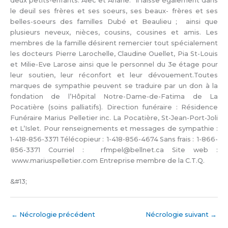
deux petits-enfants: Alec et Ariane. Il laisse également dans
le deuil ses frères et ses soeurs, ses beaux- frères et ses
belles-soeurs des familles Dubé et Beaulieu ; ainsi que
plusieurs neveux, nièces, cousins, cousines et amis. Les
membres de la famille désirent remercier tout spécialement
les docteurs Pierre Larochelle, Claudine Ouellet, Pia St-Louis
et Milie-Eve Larose ainsi que le personnel du 3e étage pour
leur soutien, leur réconfort et leur dévouement.Toutes
marques de sympathie peuvent se traduire par un don à la
fondation de l’Hôpital Notre-Dame-de-Fatima de La
Pocatière (soins palliatifs). Direction funéraire : Résidence
Funéraire Marius Pelletier inc. La Pocatière, St-Jean-Port-Joli
et L’Islet. Pour renseignements et messages de sympathie :
1-418-856-3371 Télécopieur : 1-418-856-4674 Sans frais : 1-866-
856-3371 Courriel : rfmpel@bellnet.ca Site web :
www.mariuspelletier.com Entreprise membre de la C.T.Q.
&#13;
←
Nécrologie précédent
Nécrologie suivant
→