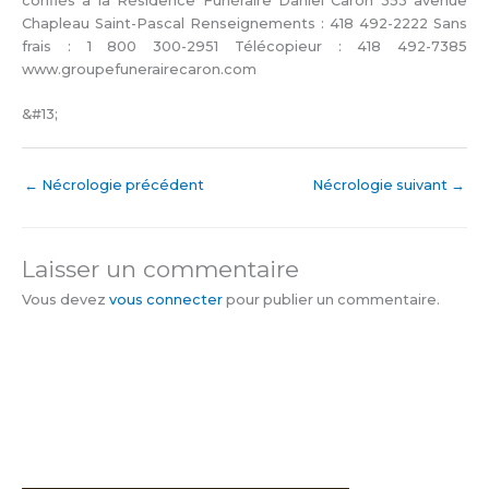
confiés à la Résidence Funéraire Daniel Caron 353 avenue
Chapleau Saint-Pascal Renseignements : 418 492-2222 Sans
frais : 1 800 300-2951 Télécopieur : 418 492-7385
www.groupefunerairecaron.com
&#13;
←
Nécrologie précédent
Nécrologie suivant
→
Laisser un commentaire
Vous devez
vous connecter
pour publier un commentaire.