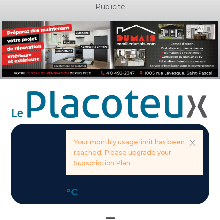
Aller
Publicité
au
contenu
Your monthly usage limit has been
reached. Please upgrade your
Subscription Plan.
°C