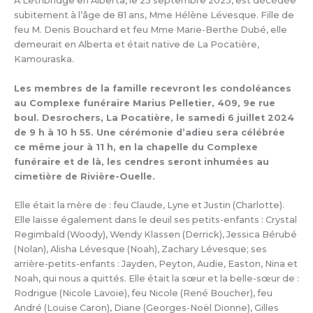
À Lethbridge en Alberta, le 25 septembre 2023, est décédée
subitement à l’âge de 81 ans, Mme Hélène Lévesque. Fille de
feu M. Denis Bouchard et feu Mme Marie-Berthe Dubé, elle
demeurait en Alberta et était native de La Pocatière,
Kamouraska.
Les membres de la famille recevront les condoléances
au Complexe funéraire Marius Pelletier, 409, 9e rue
boul. Desrochers, La Pocatière, le samedi 6 juillet 2024
de 9 h à 10 h 55. Une cérémonie d’adieu sera célébrée
ce même jour à 11 h, en la chapelle du Complexe
funéraire et de là, les cendres seront inhumées au
cimetière de Rivière-Ouelle.
Elle était la mère de : feu Claude, Lyne et Justin (Charlotte).
Elle laisse également dans le deuil ses petits-enfants : Crystal
Regimbald (Woody), Wendy Klassen (Derrick), Jessica Bérubé
(Nolan), Alisha Lévesque (Noah), Zachary Lévesque; ses
arrière-petits-enfants : Jayden, Peyton, Audie, Easton, Nina et
Noah, qui nous a quittés. Elle était la sœur et la belle-sœur de :
Rodrigue (Nicole Lavoie), feu Nicole (René Boucher), feu
André (Louise Caron), Diane (Georges-Noël Dionne), Gilles