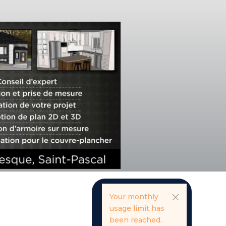
Your monthly
usage limit has
been reached.