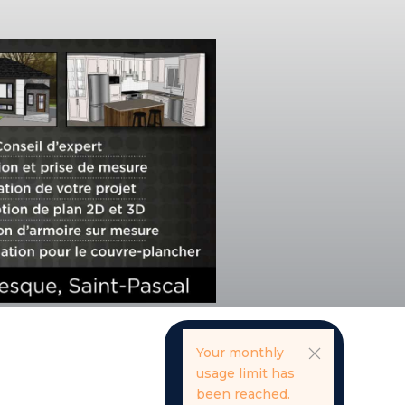
Your monthly
usage limit has
been reached.