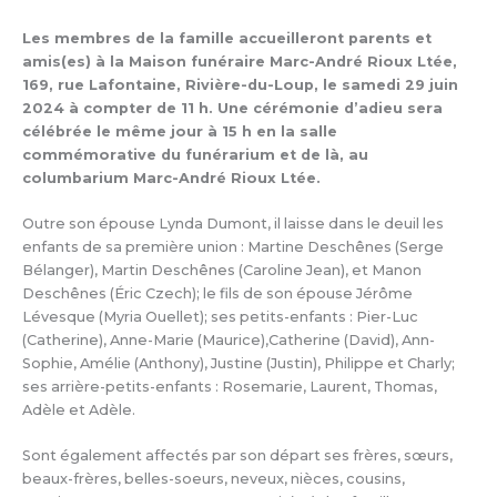
Les membres de la famille accueilleront parents et
amis(es) à la Maison funéraire Marc-André Rioux Ltée,
169, rue Lafontaine, Rivière-du-Loup, le samedi 29 juin
2024 à compter de 11 h. Une cérémonie d’adieu sera
célébrée le même jour à 15 h en la salle
commémorative du funérarium et de là, au
columbarium Marc-André Rioux Ltée.
Outre son épouse Lynda Dumont, il laisse dans le deuil les
enfants de sa première union : Martine Deschênes (Serge
Bélanger), Martin Deschênes (Caroline Jean), et Manon
Deschênes (Éric Czech); le fils de son épouse Jérôme
Lévesque (Myria Ouellet); ses petits-enfants : Pier-Luc
(Catherine), Anne-Marie (Maurice),Catherine (David), Ann-
Sophie, Amélie (Anthony), Justine (Justin), Philippe et Charly;
ses arrière-petits-enfants : Rosemarie, Laurent, Thomas,
Adèle et Adèle.
Sont également affectés par son départ ses frères, sœurs,
beaux-frères, belles-soeurs, neveux, nièces, cousins,