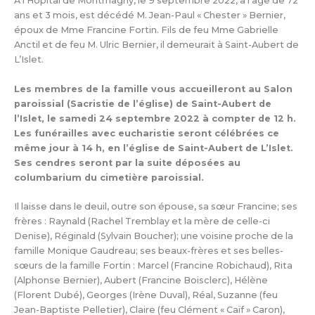
À l’Hôpital de Montmagny, le 9 septembre 2022, à l’âge de 72
ans et 3 mois, est décédé M. Jean-Paul « Chester » Bernier,
époux de Mme Francine Fortin. Fils de feu Mme Gabrielle
Anctil et de feu M. Ulric Bernier, il demeurait à Saint-Aubert de
L’Islet.
Les membres de la famille vous accueilleront au Salon
paroissial (Sacristie de l’église) de Saint-Aubert de
l’Islet, le samedi 24 septembre 2022 à compter de 12 h.
Les funérailles avec eucharistie seront célébrées ce
même jour à 14 h, en l’église de Saint-Aubert de L’Islet.
Ses cendres seront par la suite déposées au
columbarium du cimetière paroissial.
Il laisse dans le deuil, outre son épouse, sa sœur Francine; ses
frères : Raynald (Rachel Tremblay et la mère de celle-ci
Denise), Réginald (Sylvain Boucher); une voisine proche de la
famille Monique Gaudreau; ses beaux-frères et ses belles-
sœurs de la famille Fortin : Marcel (Francine Robichaud), Rita
(Alphonse Bernier), Aubert (Francine Boisclerc), Hélène
(Florent Dubé), Georges (Irène Duval), Réal, Suzanne (feu
Jean-Baptiste Pelletier), Claire (feu Clément « Caïf » Caron),