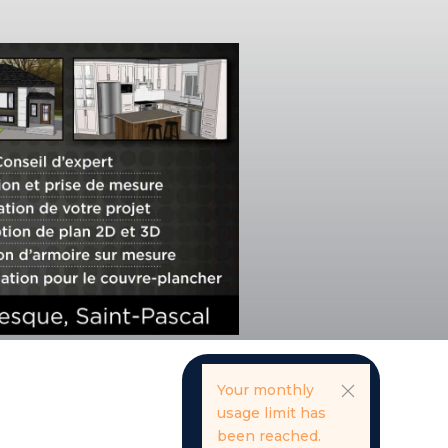
Your monthly
usage limit has
been reached.