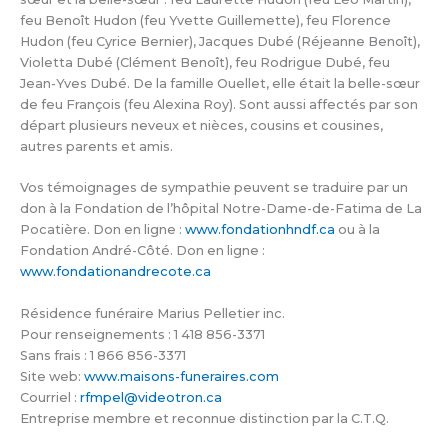
feu Benoît Hudon (feu Yvette Guillemette), feu Florence
Hudon (feu Cyrice Bernier), Jacques Dubé (Réjeanne Benoît),
Violetta Dubé (Clément Benoît), feu Rodrigue Dubé, feu
Jean-Yves Dubé. De la famille Ouellet, elle était la belle-sœur
de feu François (feu Alexina Roy). Sont aussi affectés par son
départ plusieurs neveux et nièces, cousins et cousines,
autres parents et amis.
Vos témoignages de sympathie peuvent se traduire par un
don à la Fondation de l’hôpital Notre-Dame-de-Fatima de La
Pocatière. Don en ligne :
www.fondationhndf.ca
ou à la
Fondation André-Côté. Don en ligne :
www.fondationandrecote.ca
Résidence funéraire Marius Pelletier inc.
Pour renseignements : 1 418 856-3371
Sans frais : 1 866 856-3371
Site web:
www.maisons-funeraires.com
Courriel :
rfmpel@videotron.ca
Entreprise membre et reconnue distinction par la C.T.Q.