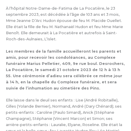
À l’hôpital Notre-Dame-de-Fatima de La Pocatière, le 23
septembre 2023, est décédée à l’âge de 103 ans et 3 mois,
Mme Jeanne D’Arc Hudon épouse de feu M. Placide Ouellet.
Elle était la fille de feu M. Nathanaël Hudon et feu Mme Marie
Benoît. Elle demeurait à La Pocatière et autrefois à Saint-
Roch-des-Aulnaies, L’Islet.
Les membres de la famille accueilleront les parents et
amis, pour recevoir les condoléances, au Complexe
funéraire Marius Pelletier, 409, 9e rue boul. Desrochers,
La Pocatière, le samedi 21 octobre 2023 de 12 h à 13 h
55. Une cérémonie d’adieu sera célébrée ce même jour
à 14 h, en la chapelle du Complexe funéraire, et sera
suivie de l’inhumation au cimetière des Pins.
Elle laisse dans le deuil ses enfants : Lise (André Robitaille),
Gilles (Yolande Bernier), Normand, André (Dary Chénard); ses
petits-enfants : Caroline (Paulo Simard), Anick (Stéphane
Champagne), Stéphanie (Vincent Marcon) et Simon; ses
arrière-petits-enfants : Lauralie, Elyane, Roseline. Elle était la
sœur et la belle-sœur : feu Laurette Hudon (feu Léo Martin),