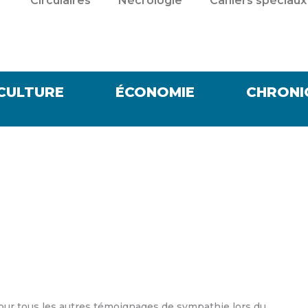
Circulaires
Nécrologie
Cahiers spéciaux
CULTURE
ÉCONOMIE
CHRONI
our tous les autres témoignages de sympathie lors du