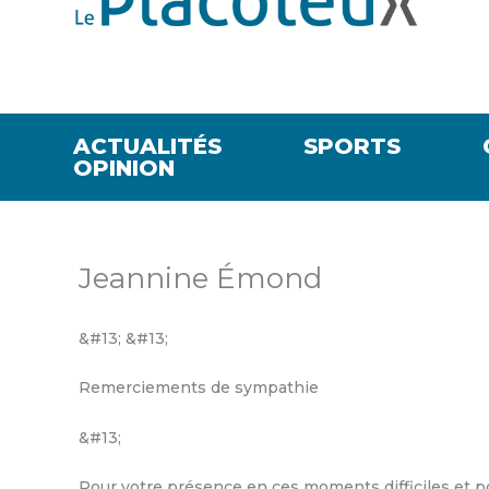
ACTUALITÉS
SPORTS
OPINION
Jeannine Émond
&#13; &#13;
Remerciements de sympathie
&#13;
Pour votre présence en ces moments difficiles et p