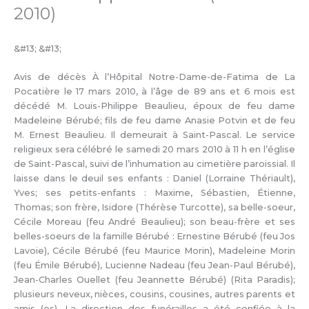
2010)
&#13; &#13;
Avis de décès À l’Hôpital Notre-Dame-de-Fatima de La
Pocatière le 17 mars 2010, à l’âge de 89 ans et 6 mois est
décédé M. Louis-Philippe Beaulieu, époux de feu dame
Madeleine Bérubé; fils de feu dame Anasie Potvin et de feu
M. Ernest Beaulieu. Il demeurait à Saint-Pascal. Le service
religieux sera célébré le samedi 20 mars 2010 à 11 h en l’église
de Saint-Pascal, suivi de l’inhumation au cimetière paroissial. Il
laisse dans le deuil ses enfants : Daniel (Lorraine Thériault),
Yves; ses petits-enfants : Maxime, Sébastien, Étienne,
Thomas; son frère, Isidore (Thérèse Turcotte), sa belle-soeur,
Cécile Moreau (feu André Beaulieu); son beau-frère et ses
belles-soeurs de la famille Bérubé : Ernestine Bérubé (feu Jos
Lavoie), Cécile Bérubé (feu Maurice Morin), Madeleine Morin
(feu Émile Bérubé), Lucienne Nadeau (feu Jean-Paul Bérubé),
Jean-Charles Ouellet (feu Jeannette Bérubé) (Rita Paradis);
plusieurs neveux, nièces, cousins, cousines, autres parents et
amis (es). La direction des funérailles a été confiée à la