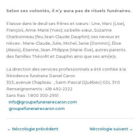
Selon ses volontés, il n’y aura pas de rituels funéraires.
Il laisse dans le deuil ses frères et sœurs : Line, Marc (Lise),
François, Anne-Marie (Yves); sa belle-sœur, Suzanne
Charbonneau (feu Jean-Claude Dauphin); ses neveux et
nièces : Marie-Claude, Julie, Michel, Janie (Dominic), Élise
(Alexis), Étienne, Jean-Philippe (Marie-Ève), autres parents
des familles Théorêt et Dauphin ainsi que ses ami(e)s.
La direction des services professionnels a été confiée à la
Résidence funéraire Daniel Caron
353, avenue Chapleau , Saint-Pascal (Québec) G0L 3Y0
Renseignements : 418 492-2222
Sans frais : 1 800 300-2951
info@groupefunerairecaron.com
groupefunerairecaron.com
←
Nécrologie précédent
Nécrologie suivant
→