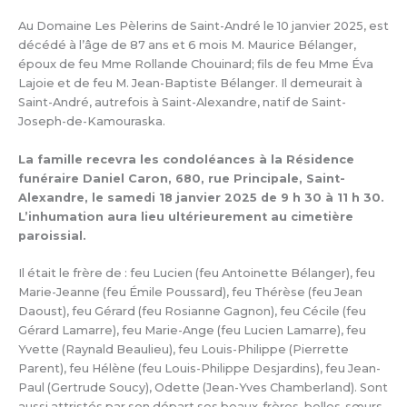
Au Domaine Les Pèlerins de Saint-André le 10 janvier 2025, est
décédé à l’âge de 87 ans et 6 mois M. Maurice Bélanger,
époux de feu Mme Rollande Chouinard; fils de feu Mme Éva
Lajoie et de feu M. Jean-Baptiste Bélanger. Il demeurait à
Saint-André, autrefois à Saint-Alexandre, natif de Saint-
Joseph-de-Kamouraska.
La famille recevra les condoléances à la Résidence
funéraire Daniel Caron, 680, rue Principale, Saint-
Alexandre, le samedi 18 janvier 2025 de 9 h 30 à 11 h 30.
L’inhumation aura lieu ultérieurement au cimetière
paroissial.
Il était le frère de : feu Lucien (feu Antoinette Bélanger), feu
Marie-Jeanne (feu Émile Poussard), feu Thérèse (feu Jean
Daoust), feu Gérard (feu Rosianne Gagnon), feu Cécile (feu
Gérard Lamarre), feu Marie-Ange (feu Lucien Lamarre), feu
Yvette (Raynald Beaulieu), feu Louis-Philippe (Pierrette
Parent), feu Hélène (feu Louis-Philippe Desjardins), feu Jean-
Paul (Gertrude Soucy), Odette (Jean-Yves Chamberland). Sont
aussi attristés par son départ ses beaux-frères, belles-sœurs,